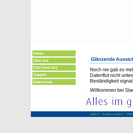
Home
Glänzende Aussich
Über uns
DSV-Form 201
Noch nie gab es mehr
Datenflut nicht unte
Support
Beständigkeit signali
Impressum
Willkommen bei Stae
Staehle IT · Nordheimer Straße 4 · 70435 S